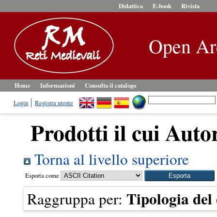
Didattica
E-book
Rivista
Open Ar
Home
Informazioni
Consulta il catalogo
Login
Registra utente
Prodotti il cui Auto
Torna al livello superiore
Esporta come
Tipologia de
Raggruppa per: