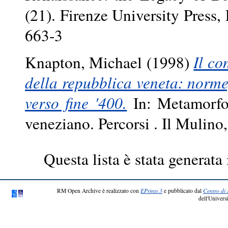
(21). Firenze University Press
663-3
Knapton, Michael
(1998)
Il co
della repubblica veneta: norm
verso fine '400.
In: Metamorfos
veneziano. Percorsi . Il Mulino
Questa lista è stata generata 
RM Open Archive è realizzato con
EPrints 3
e pubblicato dal
Centro di 
dell'Universi