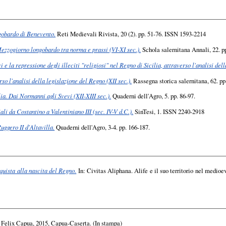
ngobardo di Benevento.
Reti Medievali Rivista, 20 (2). pp. 51-76. ISSN 1593-2214
Mezzogiorno longobardo tra norma e prassi (VI-XI sec.).
Schola salernitana Annali, 22. p
 e la repressione degli illeciti "religiosi" nel Regno di Sicilia, attraverso l'analisi dell
o l'analisi della legislazione del Regno (XII sec.).
Rassegna storica salernitana, 62. p
ia. Dai Normanni agli Svevi (XII-XIII sec.).
Quaderni dell'Agro, 5. pp. 86-97.
ali da Costantino a Valentiniano III (sec. IV-V d.C.).
SinTesi, 1. ISSN 2240-2918
uggero II d'Altavilla.
Quaderni dell'Agro, 3-4. pp. 166-187.
nquista alla nascita del Regno.
In: Civitas Aliphana. Alife e il suo territorio nel medioev
 Felix Capua, 2015, Capua-Caserta. (In stampa)