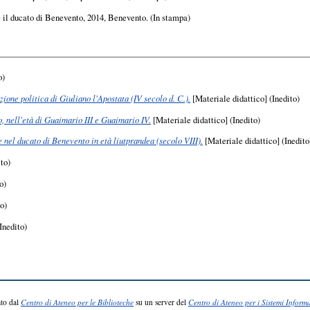
e il ducato di Benevento, 2014, Benevento. (In stampa)
o)
ione politica di Giuliano l'Apostata (IV secolo d. C.).
[Materiale didattico] (Inedito)
, nell'età di Guaimario III e Guaimario IV.
[Materiale didattico] (Inedito)
 nel ducato di Benevento in età liutprandea (secolo VIII).
[Materiale didattico] (Inedito
to)
o)
to)
Inedito)
to dal
Centro di Ateneo per le Biblioteche
su un server del
Centro di Ateneo per i Sistemi Informa