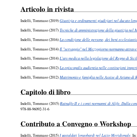
Articolo in rivista
Indelli, Tommaso
(2019)
Giustizia e ordinamenti giudiziari nel ducato lo
Indelli, Tommaso
(2017)
Tecniche di amministrazione della giustizia nel 
Indelli, Tommaso
(2016)
La condizione delle persone, dei beni ecclesiastici
Indelli, Tommaso
(2014)
Il "servaggio" nel Mezzogiorno normanno attravers
Indelli, Tommaso
(2014)
L'ars medica nella legislazione del Regno di Sicil
Indelli, Tommaso
(2012)
La episcopalis audientia nelle costituzioni imperi
Indelli, Tommaso
(2012)
Matrimonio e famiglia nelle Assise di Ariano di R
Capitolo di libro
Indelli, Tommaso
(2015)
Rainulfo II e i conti normanni di Alife. Dalla co
978-88-96092-31-6
Contributo a Convegno o Workshop
Indelli, Tommaso
(2015)
I gastaldati longobardi nel Lazio Meridionale.
In: