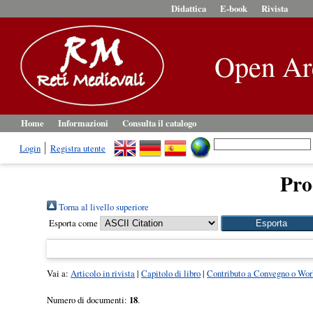
Didattica
E-book
Rivista
Open Ar
Home
Informazioni
Consulta il catalogo
Login
Registra utente
Pro
Torna al livello superiore
Esporta come
Vai a:
Articolo in rivista
|
Capitolo di libro
|
Contributo a Convegno o Wo
Numero di documenti:
18
.