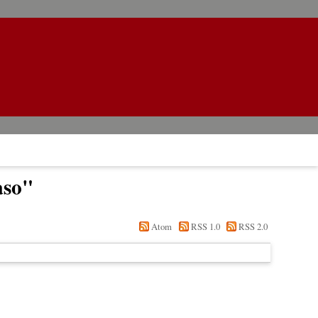
aso
"
Atom
RSS 1.0
RSS 2.0