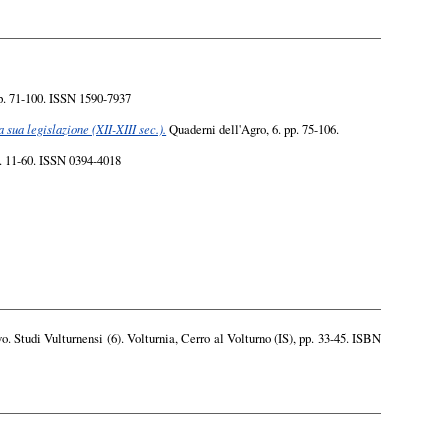
p. 71-100. ISSN 1590-7937
a sua legislazione (XII-XIII sec.).
Quaderni dell'Agro, 6. pp. 75-106.
p. 11-60. ISSN 0394-4018
o. Studi Vulturnensi (6). Volturnia, Cerro al Volturno (IS), pp. 33-45. ISBN