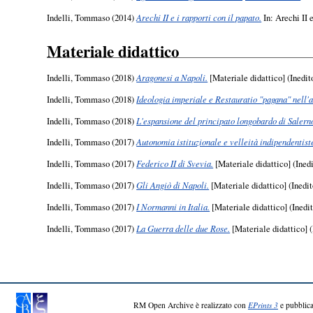
Indelli, Tommaso
(2014)
Arechi II e i rapporti con il papato.
In: Arechi II 
Materiale didattico
Indelli, Tommaso
(2018)
Aragonesi a Napoli.
[Materiale didattico] (Inedit
Indelli, Tommaso
(2018)
Ideologia imperiale e Restauratio "pagana" nell'az
Indelli, Tommaso
(2018)
L'espansione del principato longobardo di Salerno
Indelli, Tommaso
(2017)
Autonomia istituzionale e velleità indipendentiste
Indelli, Tommaso
(2017)
Federico II di Svevia.
[Materiale didattico] (Inedi
Indelli, Tommaso
(2017)
Gli Angiò di Napoli.
[Materiale didattico] (Inedit
Indelli, Tommaso
(2017)
I Normanni in Italia.
[Materiale didattico] (Inedi
Indelli, Tommaso
(2017)
La Guerra delle due Rose.
[Materiale didattico] (
RM Open Archive è realizzato con
EPrints 3
e pubblica