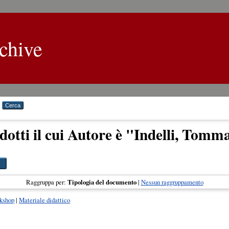
chive
dotti il cui Autore è "
Indelli, Tomm
Raggruppa per:
Tipologia del documento
|
Nessun raggruppamento
rkshop
|
Materiale didattico