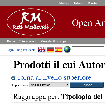
Didattica
E-book
Rivista
Open Ar
Home
Informazioni
Consulta il catalogo
Login
Registra utente
Prodotti il cui Autor
Torna al livello superiore
Esporta come
Tipologia de
Raggruppa per: