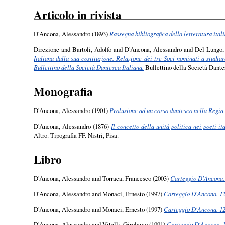
Articolo in rivista
D'Ancona, Alessandro
(1893)
Rassegna bibliografica della letteratura ita
Direzione
and
Bartoli, Adolfo
and
D'Ancona, Alessandro
and
Del Lungo, 
Italiana dalla sua costituzione. Relazione dei tre Soci nominati a studia
Bullettino della Società Dantesca Italiana.
Bullettino della Società Dantesc
Monografia
D'Ancona, Alessandro
(1901)
Prolusione ad un corso dantesco nella Regia 
D'Ancona, Alessandro
(1876)
Il concetto della unità politica nei poeti i
Altro. Tipografia FF. Nistri, Pisa.
Libro
D'Ancona, Alessandro
and
Torraca, Francesco
(2003)
Carteggio D'Ancona.
D'Ancona, Alessandro
and
Monaci, Ernesto
(1997)
Carteggio D'Ancona. 1
D'Ancona, Alessandro
and
Monaci, Ernesto
(1997)
Carteggio D'Ancona. 1
D'Ancona, Alessandro
and
Vitelli, Girolamo
(1991)
Carteggio D'Ancona. 1