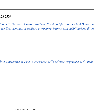
1123-2579
ino della Società Dantesca Italiana. Brevi notizie sulla Società Dantesca
i tre Soci nominati a studiare e proporre intorno alla pubblicazione di un
a r. Università di Pisa in occasione della solenne riapertura degli studi.
Pisa, Pisa. ISBN 88-7642-034-7