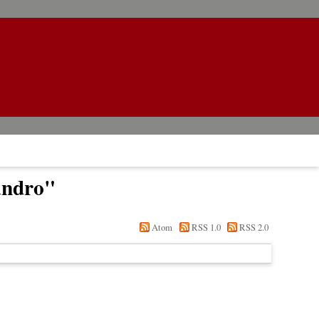
andro
"
Atom
RSS 1.0
RSS 2.0