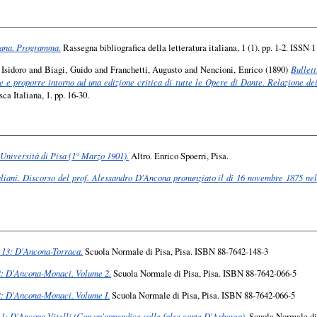
liana. Programma.
Rassegna bibliografica della letteratura italiana, 1 (1). pp. 1-2. ISSN 
Isidoro
and
Biagi, Guido
and
Franchetti, Augusto
and
Nencioni, Enrico
(1890)
Bullett
re e proporre intorno ad una edizione critica di tutte le Opere di Dante. Relazione de
a Italiana, 1. pp. 16-30.
Università di Pisa (1° Marzo 1901).
Altro. Enrico Spoerri, Pisa.
taliani. Discorso del prof. Alessandro D'Ancona pronunziato il dì 16 novembre 1875 nell
 13: D'Ancona-Torraca.
Scuola Normale di Pisa, Pisa. ISBN 88-7642-148-3
2: D'Ancona-Monaci. Volume 2.
Scuola Normale di Pisa, Pisa. ISBN 88-7642-066-5
2: D'Ancona-Monaci. Volume I.
Scuola Normale di Pisa, Pisa. ISBN 88-7642-066-5
1: D'Ancona-Vitelli (Con un'appendice sulle false carte D'Arborea).
Scuola Normale di 