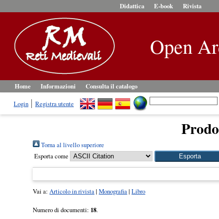
Didattica
E-book
Rivista
Open Ar
Home
Informazioni
Consulta il catalogo
Login
Registra utente
Prodot
Torna al livello superiore
Esporta come
Vai a:
Articolo in rivista
|
Monografia
|
Libro
Numero di documenti:
18
.