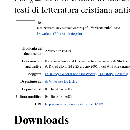
testi di letteratura cristiana a
Testo
- Versione pubblicata
RM-Nazzaro-DeVitasanctiMartini.pdf
Download (779kB)
|
Anteprima
Tipologia del
Articolo in rivista
documento:
Informazioni
Relazione tenuta al Convegno Internazionale di Studio su 
aggiuntive:
(UD) nei giorni 24 e 25 giugno 2006, i cui Atti non sarann
Soggetto:
D History General and Old World
>
D History (General)
Depositato da:
dr Vincenzo De Luise
Depositato il:
03 Dic 2014 06:03
Ultima modifica:
03 Dic 2014 06:03
URI:
http://www.rmoa.unina.it/id/eprint/909
Downloads