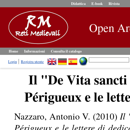
Didattica
E-book
Rivista
Open Ar
Home
Informazioni
Consulta il catalogo
Login
Registra utente
Il "De Vita sancti
Périgueux e le lett
Nazzaro, Antonio V.
(2010)
Il
Périgueux e le lettere di dedi