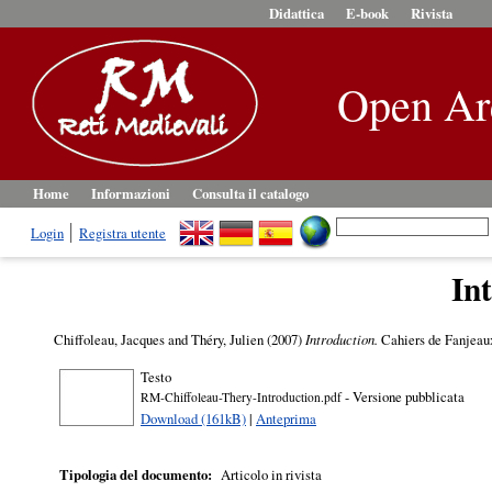
Didattica
E-book
Rivista
Open Ar
Home
Informazioni
Consulta il catalogo
Login
Registra utente
In
Chiffoleau, Jacques
and
Théry, Julien
(2007)
Introduction.
Cahiers de Fanjeaux
Testo
- Versione pubblicata
RM-Chiffoleau-Thery-Introduction.pdf
Download (161kB)
|
Anteprima
Tipologia del documento:
Articolo in rivista