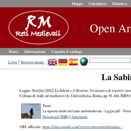
Mappa
Calendario
Didattica
Open Ar
Home
Informazioni
Consulta il catalogo
Login
Registra utente
La Sabin
Leggio, Tersilio
(2022)
La Sabina e il Reatino. Un mosaico di signorie rura
Collana di studi sul medioevo (4). UniversItalia, Roma, pp. 91-164. ISBN
Testo
- Versi
La signoria rurale nel Lazio tardomedievale - Leggio.pdf
Download (2MB)
|
Anteprima
URL ufficiale:
https://sites.google.com/view/centroerminiferentin...