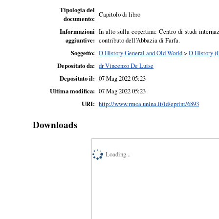
Tipologia del
Capitolo di libro
documento:
Informazioni
In alto sulla copertina: Centro di studi intern
aggiuntive:
contributo dell’Abbazia di Farfa.
Soggetto:
D History General and Old World
>
D History (
Depositato da:
dr Vincenzo De Luise
Depositato il:
07 Mag 2022 05:23
Ultima modifica:
07 Mag 2022 05:23
URI:
http://www.rmoa.unina.it/id/eprint/6893
Downloads
Loading...