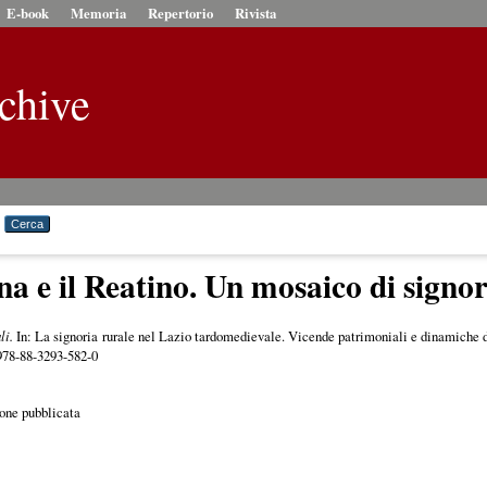
E-book
Memoria
Repertorio
Rivista
chive
a e il Reatino. Un mosaico di signor
li.
In: La signoria rurale nel Lazio tardomedievale. Vicende patrimoniali e dinamiche de
 978-88-3293-582-0
one pubblicata