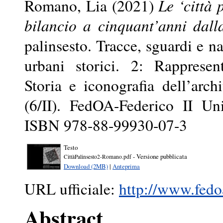
Romano, Lia
(2021)
Le ‘città
bilancio a cinquant’anni dal
palinsesto. Tracce, sguardi e na
urbani storici. 2: Rappresen
Storia e iconografia dell’archi
(6/II). FedOA-Federico II Un
ISBN 978-88-99930-07-3
Testo
- Versione pubblicata
CittàPalinsesto2-Romano.pdf
Download (2MB)
|
Anteprima
URL ufficiale:
http://www.fedoa
Abstract