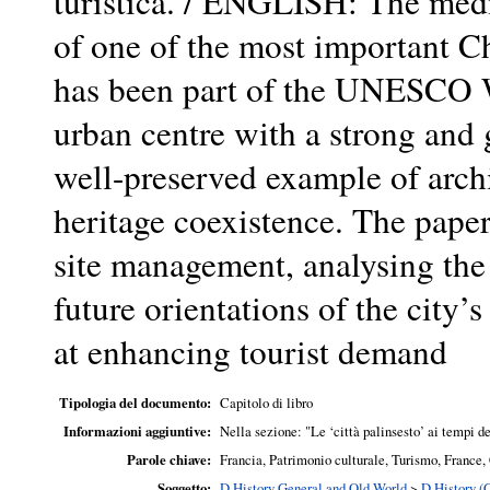
turistica. / ENGLISH: The medi
of one of the most important C
has been part of the UNESCO W
urban centre with a strong and g
well-preserved example of arch
heritage coexistence. The paper
site management, analysing the 
future orientations of the city
at enhancing tourist demand
Tipologia del documento:
Capitolo di libro
Informazioni aggiuntive:
Nella sezione: "Le ‘città palinsesto’ ai tempi
Parole chiave:
Francia, Patrimonio culturale, Turismo, France,
Soggetto:
D History General and Old World
>
D History (