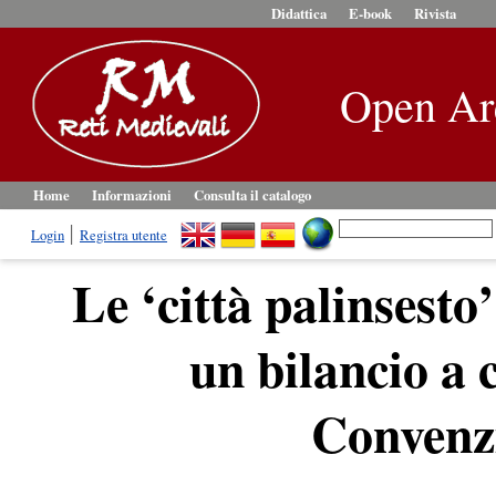
Didattica
E-book
Rivista
Open Ar
Home
Informazioni
Consulta il catalogo
Login
Registra utente
Le ‘città palinsest
un bilancio a 
Convenz