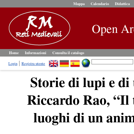
Mappa
Calendario
Didattica
Open Ar
Home
Informazioni
Consulta il catalogo
Login
Registra utente
Storie di lupi e d
Riccardo Rao, “Il 
luoghi di un anim