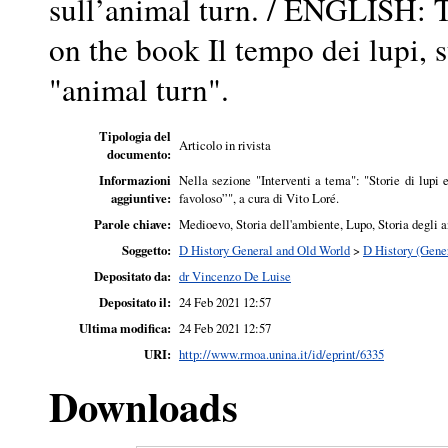
sull’animal turn. / ENGLISH: Th
on the book Il tempo dei lupi, s
"animal turn".
Tipologia del
Articolo in rivista
documento:
Informazioni
Nella sezione "Interventi a tema": "Storie di lupi 
aggiuntive:
favoloso”", a cura di Vito Loré.
Parole chiave:
Medioevo, Storia dell'ambiente, Lupo, Storia degli 
Soggetto:
D History General and Old World
>
D History (Gene
Depositato da:
dr Vincenzo De Luise
Depositato il:
24 Feb 2021 12:57
Ultima modifica:
24 Feb 2021 12:57
URI:
http://www.rmoa.unina.it/id/eprint/6335
Downloads