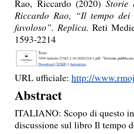
Rao, Riccardo
(2020)
Storie
Riccardo Rao, “Il tempo dei 
favoloso”. Replica.
Reti Mediev
1593-2214
Testo
- Versione pubblicata
7459-Articolo-27382-2-10-20201224-1.pdf
Download (265kB)
|
Anteprima
URL ufficiale:
http://www.rmojs
Abstract
ITALIANO: Scopo di questo inte
discussione sul libro Il tempo d