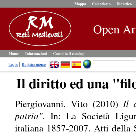
Mappa
Calendario
Didattica
Open Ar
Home
Informazioni
Consulta il catalogo
Login
Registra utente
Il diritto ed una "fil
Piergiovanni, Vito
(2010)
Il 
patria".
In: La Società Ligure
italiana 1857-2007. Atti della 