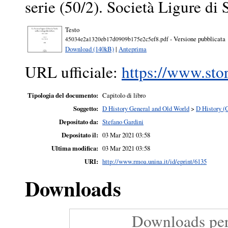
serie (50/2). Società Ligure di 
Testo
- Versione pubblicata
45034e2a1320eb17d0909b175e2c5ef8.pdf
Download (140kB)
|
Anteprima
URL ufficiale:
https://www.stor
Tipologia del documento:
Capitolo di libro
Soggetto:
D History General and Old World
>
D History (
Depositato da:
Stefano Gardini
Depositato il:
03 Mar 2021 03:58
Ultima modifica:
03 Mar 2021 03:58
URI:
http://www.rmoa.unina.it/id/eprint/6135
Downloads
Downloads per