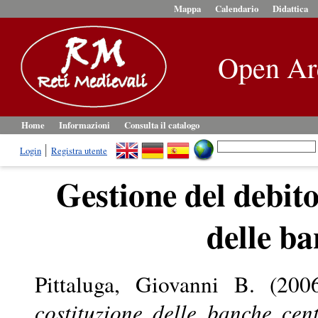
Mappa
Calendario
Didattica
Open Ar
Home
Informazioni
Consulta il catalogo
Login
Registra utente
Gestione del debito
delle ba
Pittaluga, Giovanni B.
(200
costituzione delle banche cent