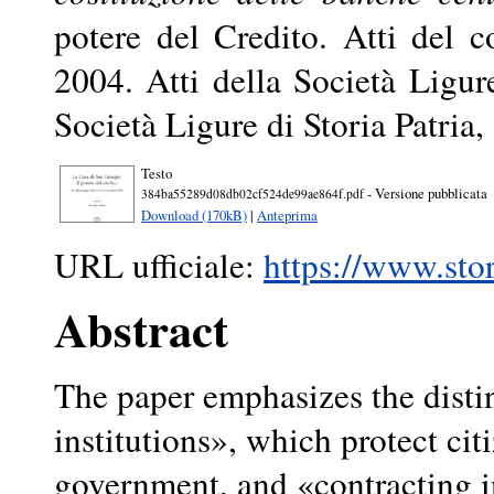
potere del Credito. Atti del
2004. Atti della Società Ligure
Società Ligure di Storia Patria
Testo
- Versione pubblicata
384ba55289d08db02cf524de99ae864f.pdf
Download (170kB)
|
Anteprima
URL ufficiale:
https://www.stor
Abstract
The paper emphasizes the disti
institutions», which protect cit
government, and «contracting i