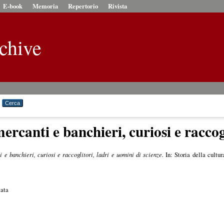
E-book
Memoria
Repertorio
Rivista
chive
ercanti e banchieri, curiosi e raccogl
 e banchieri, curiosi e raccoglitori, ladri e uomini di scienze.
In: Storia della cultur
cata