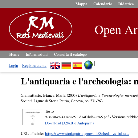
Mappa
Calendario
Didattica
Open Ar
Home
Informazioni
Consulta il catalogo
Login
Registra utente
L'antiquaria e l'archeologia: m
Giannattasio, Bianca Maria
(2005)
L'antiquaria e l'archeologia: mercanti
Società Ligure di Storia Patria, Genova, pp. 231-263.
Testo
- Versione pubbli
974970492411a62e530d14f1bdb78265.pdf
Download (328kB)
|
Anteprima
URL ufficiale:
https://www.storiapatriagenova.it/Scheda_vs_info.a...