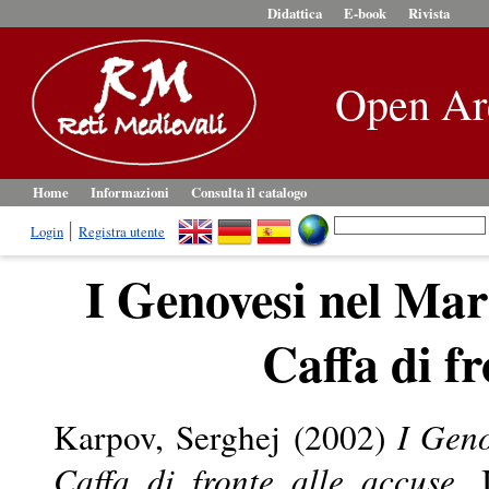
Didattica
E-book
Rivista
Open Ar
Home
Informazioni
Consulta il catalogo
Login
Registra utente
I Genovesi nel Mar 
Caffa di fr
Karpov, Serghej
(2002)
I Geno
Caffa di fronte alle accuse.
I