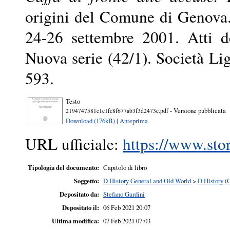
origini del Comune di Genova.
24-26 settembre 2001. Atti de
Nuova serie (42/1). Società Lig
593.
Testo
- Versione pubblicata
2194747581c1c1fc8f677ab3f3d2473c.pdf
Download (176kB)
|
Anteprima
URL ufficiale:
https://www.stor
Tipologia del documento:
Capitolo di libro
Soggetto:
D History General and Old World
>
D History (
Depositato da:
Stefano Gardini
Depositato il:
06 Feb 2021 20:07
Ultima modifica:
07 Feb 2021 07:03