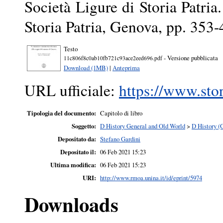
Società Ligure di Storia Patria
Storia Patria, Genova, pp. 353-
Testo
- Versione pubblicata
11c806f8c0ab10fb721c93ace2eed696.pdf
Download (1MB)
|
Anteprima
URL ufficiale:
https://www.stor
Tipologia del documento:
Capitolo di libro
Soggetto:
D History General and Old World
>
D History (
Depositato da:
Stefano Gardini
Depositato il:
06 Feb 2021 15:23
Ultima modifica:
06 Feb 2021 15:23
URI:
http://www.rmoa.unina.it/id/eprint/5974
Downloads