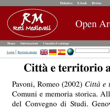
Didattica
E-book
Rivista
Open Ar
Home
Informazioni
Consulta il catalogo
Login
Registra utente
Città e territorio
Pavoni, Romeo
(2002)
Città e 
Comuni e memoria storica. All
del Convegno di Studi. Genov