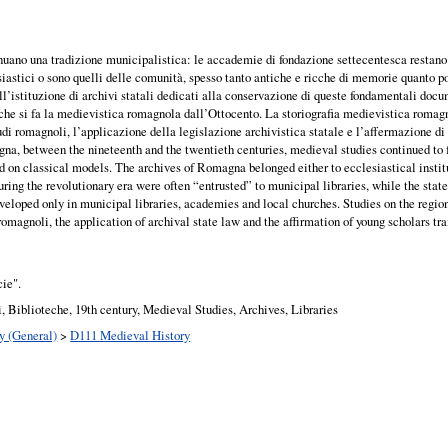
o una tradizione municipalistica: le accademie di fondazione settecentesca restano le u
esiastici o sono quelli delle comunità, spesso tanto antiche e ricche di memorie quanto pov
ll’istituzione di archivi statali dedicati alla conservazione di queste fondamentali doc
i che si fa la medievistica romagnola dall’Ottocento. La storiografia medievistica rom
udi romagnoli, l’applicazione della legislazione archivistica statale e l’affermazione di
a, between the nineteenth and the twentieth centuries, medieval studies continued to f
ged on classical models. The archives of Romagna belonged either to ecclesiastical insti
during the revolutionary era were often “entrusted” to municipal libraries, while the sta
eloped only in municipal libraries, academies and local churches. Studies on the region
 romagnoli, the application of archival state law and the affirmation of young scholars t
cie".
 Biblioteche, 19th century, Medieval Studies, Archives, Libraries
y (General)
>
D111 Medieval History