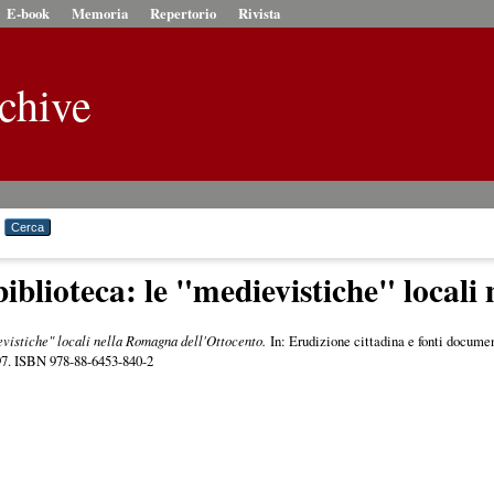
E-book
Memoria
Repertorio
Rivista
chive
iblioteca: le "medievistiche" locali
vistiche" locali nella Romagna dell'Ottocento.
In: Erudizione cittadina e fonti document
697. ISBN 978-88-6453-840-2