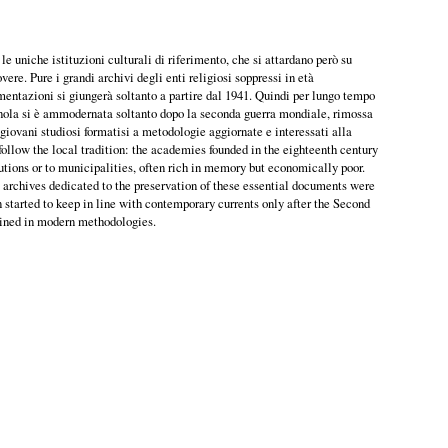
niche istituzioni culturali di riferimento, che si attardano però su
ere. Pure i grandi archivi degli enti religiosi soppressi in età
umentazioni si giungerà soltanto a partire dal 1941. Quindi per lungo tempo
agnola si è ammodernata soltanto dopo la seconda guerra mondiale, rimossa
 giovani studiosi formatisi a metodologie aggiornate e interessati alla
ollow the local tradition: the academies founded in the eighteenth century
tutions or to municipalities, often rich in memory but economically poor.
te archives dedicated to the preservation of these essential documents were
 started to keep in line with contemporary currents only after the Second
rained in modern methodologies.