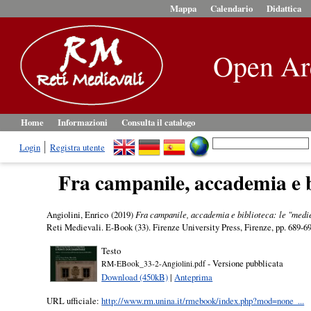
Mappa
Calendario
Didattica
Open Ar
Home
Informazioni
Consulta il catalogo
Login
Registra utente
Fra campanile, accademia e b
Angiolini, Enrico
(2019)
Fra campanile, accademia e biblioteca: le "medie
Reti Medievali. E-Book (33). Firenze University Press, Firenze, pp. 689-
Testo
- Versione pubblicata
RM-EBook_33-2-Angiolini.pdf
Download (450kB)
|
Anteprima
URL ufficiale:
http://www.rm.unina.it/rmebook/index.php?mod=none_...