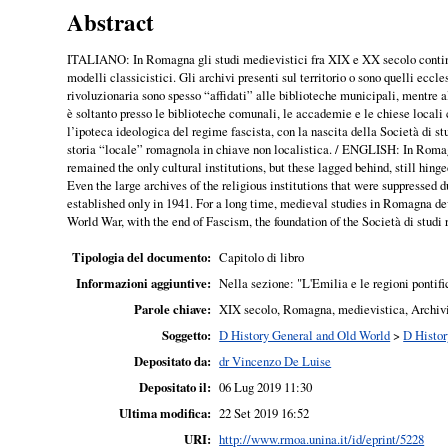
Abstract
ITALIANO: In Romagna gli studi medievistici fra XIX e XX secolo continuan
modelli classicistici. Gli archivi presenti sul territorio o sono quelli eccl
rivoluzionaria sono spesso “affidati” alle biblioteche municipali, mentre a
è soltanto presso le biblioteche comunali, le accademie e le chiese local
l’ipoteca ideologica del regime fascista, con la nascita della Società di st
storia “locale” romagnola in chiave non localistica. / ENGLISH: In Romagn
remained the only cultural institutions, but these lagged behind, still hin
Even the large archives of the religious institutions that were suppressed 
established only in 1941. For a long time, medieval studies in Romagna dev
World War, with the end of Fascism, the foundation of the Società di studi
Tipologia del documento:
Capitolo di libro
Informazioni aggiuntive:
Nella sezione: "L'Emilia e le regioni pontifi
Parole chiave:
XIX secolo, Romagna, medievistica, Archivi,
Soggetto:
D History General and Old World
>
D Histor
Depositato da:
dr Vincenzo De Luise
Depositato il:
06 Lug 2019 11:30
Ultima modifica:
22 Set 2019 16:52
URI:
http://www.rmoa.unina.it/id/eprint/5228