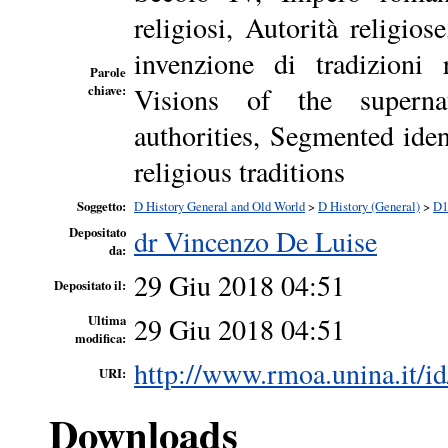
religiosi, Autorità religios
invenzione di tradizioni
Parole
Visions of the supernat
chiave:
authorities, Segmented iden
religious traditions
Soggetto:
D History General and Old World
>
D History (General)
>
D1
dr Vincenzo De Luise
Depositato
da:
29 Giu 2018 04:51
Depositato il:
29 Giu 2018 04:51
Ultima
modifica:
http://www.rmoa.unina.it/id
URI:
Downloads