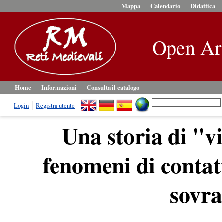
Mappa
Calendario
Didattica
Open Ar
Home
Informazioni
Consulta il catalogo
Login
Registra utente
Una storia di "vi
fenomeni di contat
sovra