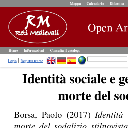
Mappa
Calendario
Didattica
Open Ar
Home
Informazioni
Consulta il catalogo
Login
Registra utente
Identità sociale e g
morte del sod
Borsa, Paolo
(2017)
Identità
morte del sodalizio stilnovista