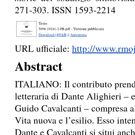
271-303. ISSN 1593-2214
Testo
- Versione pubblicata
5098-19241-2-PB.pdf
Download (491kB)
|
Anteprima
URL ufficiale:
http://www.rmojs
Abstract
ITALIANO: Il contributo prend
letteraria di Dante Alighieri – 
Guido Cavalcanti – compresa all
Vita nuova e l’esilio. Esso inte
Dante e Cavalcanti si situi anch