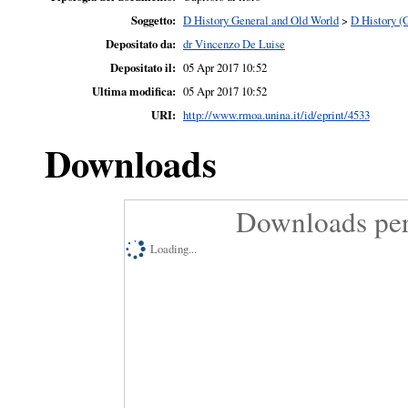
Soggetto:
D History General and Old World
>
D History (
Depositato da:
dr Vincenzo De Luise
Depositato il:
05 Apr 2017 10:52
Ultima modifica:
05 Apr 2017 10:52
URI:
http://www.rmoa.unina.it/id/eprint/4533
Downloads
Downloads per
Loading...