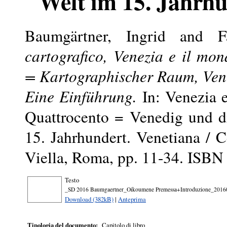
Welt im 15. Jahrh
Baumgärtner, Ingrid
and
F
cartografico, Venezia e il mo
= Kartographischer Raum, Vene
Eine Einführung.
In: Venezia e
Quattrocento = Venedig und d
15. Jahrhundert. Venetiana / C
Viella, Roma, pp. 11-34. ISB
Testo
_SD 2016 Baumgaertner_Oikoumene Premessa+Introduzione_2016
Download (382kB)
|
Anteprima
Tipologia del documento:
Capitolo di libro