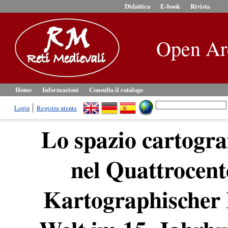
Didattica
E-book
Rivista
Open Ar
Home
Informazioni
Consulta il catalogo
Login
Registra utente
Lo spazio cartogra
nel Quattrocent
Kartographischer 