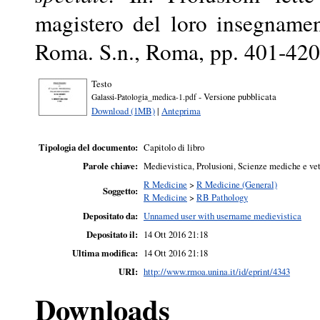
magistero del loro insegnamen
Roma. S.n., Roma, pp. 401-420
Testo
- Versione pubblicata
Galassi-Patologia_medica-1.pdf
Download (1MB)
|
Anteprima
Tipologia del documento:
Capitolo di libro
Parole chiave:
Medievistica, Prolusioni, Scienze mediche e vet
R Medicine
>
R Medicine (General)
Soggetto:
R Medicine
>
RB Pathology
Depositato da:
Unnamed user with username medievistica
Depositato il:
14 Ott 2016 21:18
Ultima modifica:
14 Ott 2016 21:18
URI:
http://www.rmoa.unina.it/id/eprint/4343
Downloads