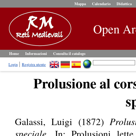
Mappa
Calendario
Didattica
Open Ar
Home
Informazioni
Consulta il catalogo
Login
Registra utente
Prolusione al cor
s
Galassi, Luigi
(1872)
Prolu
speciale.
In: Prolusioni lette 