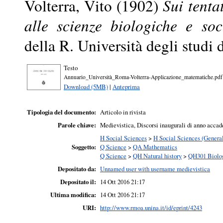
Volterra, Vito
(1902)
Sui tenta
alle scienze biologiche e soc
della R. Università degli stud
Testo
Annuario_Università_Roma-Volterra-Applicazione_matematiche.pdf
Download (5MB)
|
Anteprima
Tipologia del documento:
Articolo in rivista
Parole chiave:
Medievistica, Discorsi inaugurali di anno acc
H Social Sciences
>
H Social Sciences (Genera
Soggetto:
Q Science
>
QA Mathematics
Q Science
>
QH Natural history
>
QH301 Biolo
Depositato da:
Unnamed user with username medievistica
Depositato il:
14 Ott 2016 21:17
Ultima modifica:
14 Ott 2016 21:17
URI:
http://www.rmoa.unina.it/id/eprint/4243