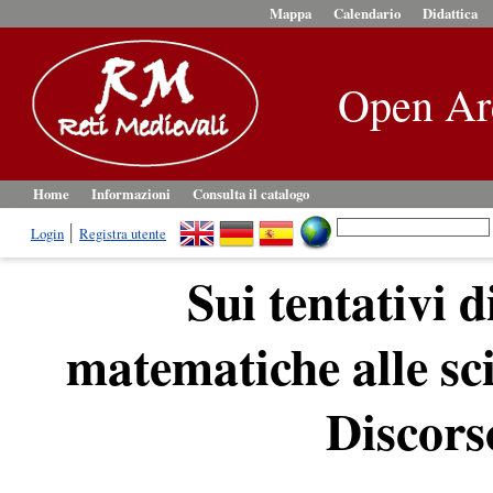
Mappa
Calendario
Didattica
Open Ar
Home
Informazioni
Consulta il catalogo
Login
Registra utente
Sui tentativi d
matematiche alle sci
Discors