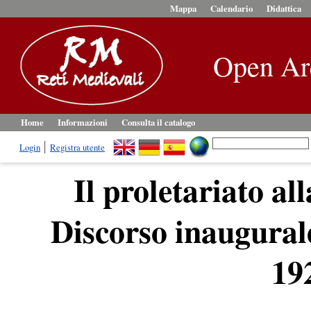
Mappa
Calendario
Didattica
Open Ar
Home
Informazioni
Consulta il catalogo
Login
Registra utente
Il proletariato al
Discorso inaugura
19