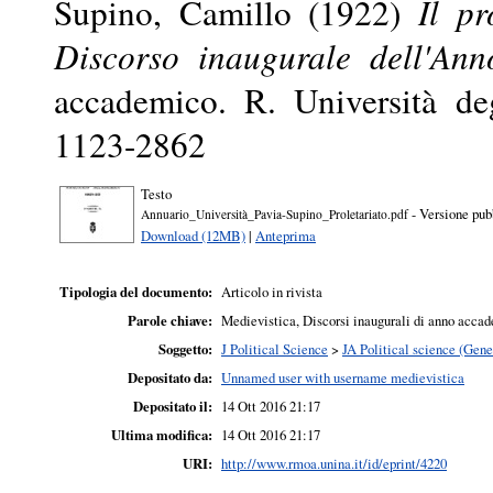
Supino, Camillo
(1922)
Il pr
Discorso inaugurale dell'An
accademico. R. Università de
1123-2862
Testo
- Versione pub
Annuario_Università_Pavia-Supino_Proletariato.pdf
Download (12MB)
|
Anteprima
Tipologia del documento:
Articolo in rivista
Parole chiave:
Medievistica, Discorsi inaugurali di anno accade
Soggetto:
J Political Science
>
JA Political science (Gene
Depositato da:
Unnamed user with username medievistica
Depositato il:
14 Ott 2016 21:17
Ultima modifica:
14 Ott 2016 21:17
URI:
http://www.rmoa.unina.it/id/eprint/4220