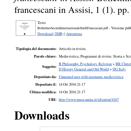
francescani in Assisi, 1 (1). p
Testo
- Versione pub
BollettinoSocietàInternazionaleStudiFrancescani.pdf
Download (2MB)
|
Anteprima
Tipologia del documento:
Articolo in rivista
Parole chiave:
Medievistica, Programmi di riviste, Storia e Sc
B Philosophy. Psychology. Religion
>
BR Christ
Soggetto:
D History General and Old World
>
DG Italy
Depositato da:
Unnamed user with username medievistica
Depositato il:
14 Ott 2016 21:17
Ultima modifica:
14 Ott 2016 21:17
URI:
http://www.rmoa.unina.it/id/eprint/4167
Downloads