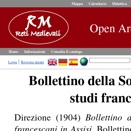
Mappa
Calendario
Didattica
Open Ar
Home
Informazioni
Consulta il catalogo
Login
Registra utente
Bollettino della S
studi franc
Direzione
(1904)
Bollettino 
francescani in Assisi.
Bollettin