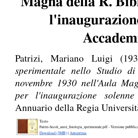
Magna della R. Bibl
l'inaugurazion
Accademi
Patrizi, Mariano Luigi
(19
sperimentale nello Studio di
novembre 1930 nell'Aula Magn
per l'inaugurazione solenn
Annuario della Regia Universi
Testo
- Versione pubblic
Patrizi-Secoli_aurei_fisiologia_sperimentale.pdf
Download (3MB)
|
Anteprima