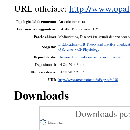
URL ufficiale:
http://www.opal.
Tipologia del documento:
Articolo in rivista
Informazioni aggiuntive:
Estratto. Paginazione: 3-24.
Parole chiave:
Medievistica, Discorsi inaugurali di anno accad
L Education
>
LB Theory and practice of educa
Soggetto:
Q Science
>
QP Physiology
Depositato da:
Unnamed user with username medievistica
Depositato il:
14 Ott 2016 21:16
Ultima modifica:
14 Ott 2016 21:16
URI:
http://www.rmoa.unina.it/id/eprint/4030
Downloads
Downloads per
Loading...