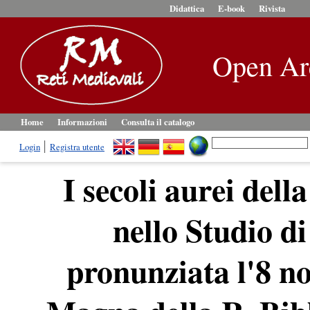
Didattica
E-book
Rivista
Open Ar
Home
Informazioni
Consulta il catalogo
Login
Registra utente
I secoli aurei dell
nello Studio d
pronunziata l'8 n