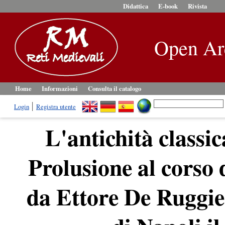
Didattica
E-book
Rivista
Open Ar
Home
Informazioni
Consulta il catalogo
Login
Registra utente
L'antichità classi
Prolusione al corso 
da Ettore De Ruggie