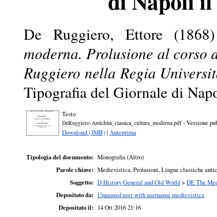
di Napoli i
De Ruggiero, Ettore
(1868
moderna. Prolusione al corso d
Ruggiero nella Regia Universi
Tipografia del Giornale di Napo
Testo
- Versione pu
DeRuggiero-Antichità_classica_cultura_moderna.pdf
Download (3MB)
|
Anteprima
Tipologia del documento:
Monografia (Altro)
Parole chiave:
Medievistica, Prolusioni, Lingue classiche antic
Soggetto:
D History General and Old World
>
DE The Med
Depositato da:
Unnamed user with username medievistica
Depositato il:
14 Ott 2016 21:16