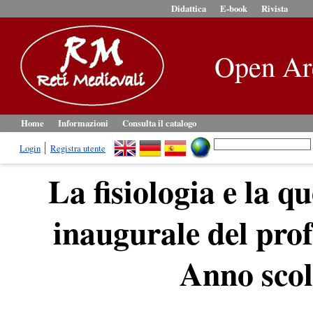
Didattica
E-book
Rivista
Open Ar
Home
Informazioni
Consulta il catalogo
Login
Registra utente
La fisiologia e la q
inaugurale del prof
Anno scol