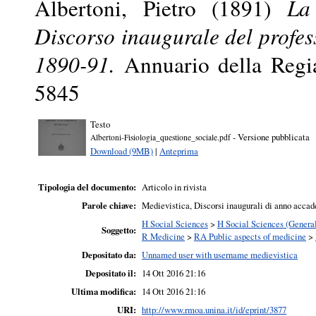
Albertoni, Pietro
(1891)
La
Discorso inaugurale del profes
1890-91.
Annuario della Regia
5845
Testo
- Versione pubblicata
Albertoni-Fisiologia_questione_sociale.pdf
Download (9MB)
|
Anteprima
Tipologia del documento:
Articolo in rivista
Parole chiave:
Medievistica, Discorsi inaugurali di anno acca
H Social Sciences
>
H Social Sciences (Genera
Soggetto:
R Medicine
>
RA Public aspects of medicine
>
Depositato da:
Unnamed user with username medievistica
Depositato il:
14 Ott 2016 21:16
Ultima modifica:
14 Ott 2016 21:16
URI:
http://www.rmoa.unina.it/id/eprint/3877