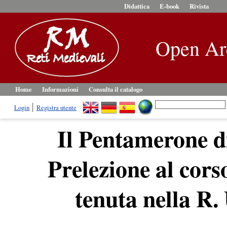
Didattica
E-book
Rivista
Open Ar
Home
Informazioni
Consulta il catalogo
Login
Registra utente
Il Pentamerone d
Prelezione al corso
tenuta nella R.