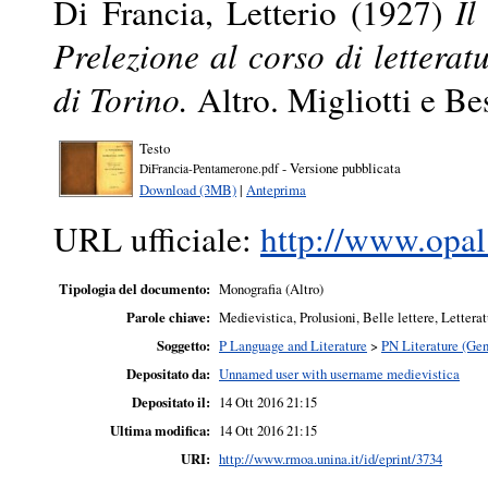
Di Francia, Letterio
(1927)
Il
Prelezione al corso di letterat
di Torino.
Altro. Migliotti e Be
Testo
- Versione pubblicata
DiFrancia-Pentamerone.pdf
Download (3MB)
|
Anteprima
URL ufficiale:
http://www.opal.
Tipologia del documento:
Monografia (Altro)
Parole chiave:
Medievistica, Prolusioni, Belle lettere, Lettera
Soggetto:
P Language and Literature
>
PN Literature (Gen
Depositato da:
Unnamed user with username medievistica
Depositato il:
14 Ott 2016 21:15
Ultima modifica:
14 Ott 2016 21:15
URI:
http://www.rmoa.unina.it/id/eprint/3734