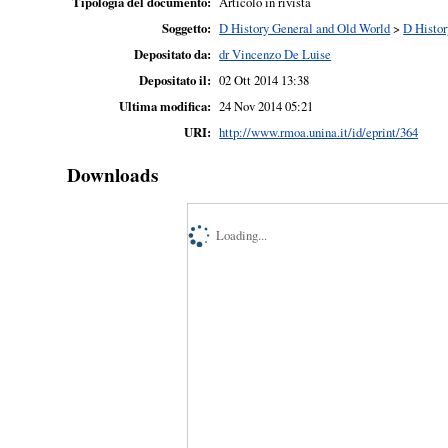
Tipologia del documento:
Articolo in rivista
Soggetto:
D History General and Old World
>
D Histor
Depositato da:
dr Vincenzo De Luise
Depositato il:
02 Ott 2014 13:38
Ultima modifica:
24 Nov 2014 05:21
URI:
http://www.rmoa.unina.it/id/eprint/364
Downloads
Loading...