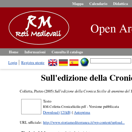
Mappa
Calendario
Didattica
Open Ar
Home
Informazioni
Consulta il catalogo
Login
Registra utente
Sull'edizione della Cron
Colletta, Pietro
(2005)
Sull'edizione della Cronica Sicilie di anonimo del 
Testo
- Versione pubblicata
RM-Colletta-CronicaSicilie.pdf
Download (121kB)
|
Anteprima
URL ufficiale:
http://www.storiamediterranea.it/wp-content/upload...