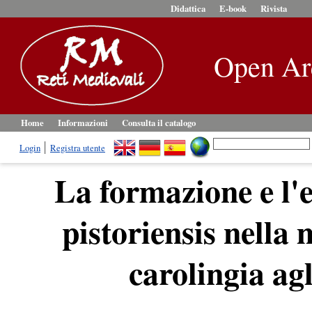
Didattica
E-book
Rivista
Open Ar
Home
Informazioni
Consulta il catalogo
Login
Registra utente
La formazione e l'
pistoriensis nella 
carolingia agl