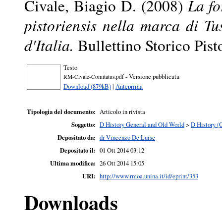
Civale, Biagio D.
(2008)
La fo
pistoriensis nella marca di Tus
d'Italia.
Bullettino Storico Pis
Testo
- Versione pubblicata
RM-Civale-Comitatus.pdf
Download (879kB)
|
Anteprima
Tipologia del documento:
Articolo in rivista
Soggetto:
D History General and Old World
>
D History (
Depositato da:
dr Vincenzo De Luise
Depositato il:
01 Ott 2014 03:12
Ultima modifica:
26 Ott 2014 15:05
URI:
http://www.rmoa.unina.it/id/eprint/353
Downloads