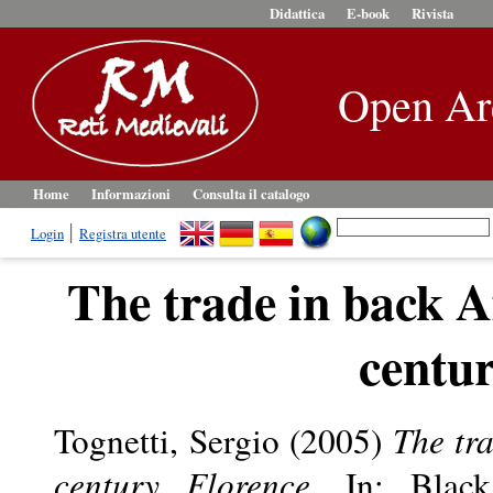
Didattica
E-book
Rivista
Open Ar
Home
Informazioni
Consulta il catalogo
Login
Registra utente
The trade in back Af
centu
Tognetti, Sergio
(2005)
The tra
century Florence.
In: Black 