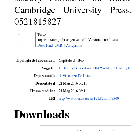
Cambridge University Pres
0521815827
Testo
- Versione pubblicata
Tognetti-Black_African_Slaves.pdf
Download (7MB)
|
Anteprima
Tipologia del documento:
Capitolo di libro
Soggetto:
D History General and Old World
>
D History (
Depositato da:
dr Vincenzo De Luise
Depositato il:
21 Mag 2016 06:11
Ultima modifica:
21 Mag 2016 06:11
URI:
http://www.rmoa.unina.it/id/eprint/3300
Downloads