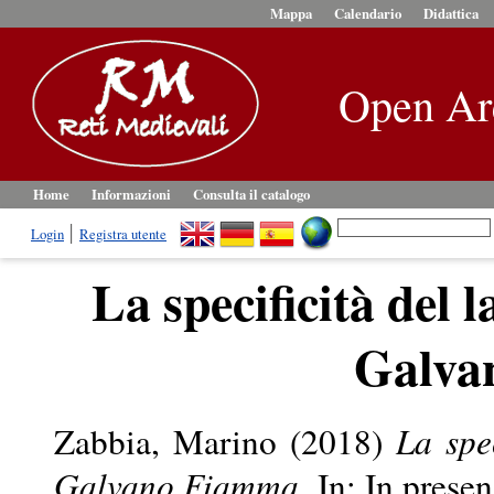
Mappa
Calendario
Didattica
Open Ar
Home
Informazioni
Consulta il catalogo
Login
Registra utente
La specificità del 
Galva
Zabbia, Marino
(2018)
La spe
Galvano Fiamma.
In: In presen