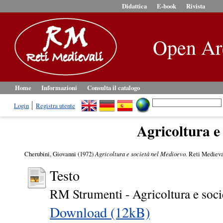
Didattica
E-book
Rivista
Open Ar
Home
Informazioni
Consulta il catalogo
Login
Registra utente
Agricoltura e
Cherubini, Giovanni
(1972)
Agricoltura e società nel Medioevo.
Reti Medieva
Testo
RM Strumenti - Agricoltura e soci
Download (12kB)