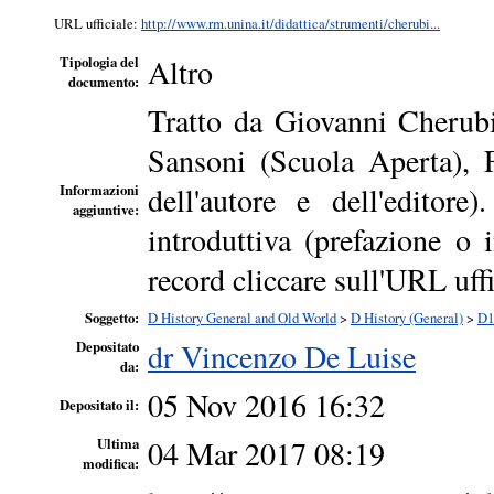
URL ufficiale:
http://www.rm.unina.it/didattica/strumenti/cherubi...
Altro
Tipologia del
documento:
Tratto da Giovanni Cherubi
Sansoni (Scuola Aperta), 
dell'autore e dell'editore
Informazioni
aggiuntive:
introduttiva (prefazione o 
record cliccare sull'URL uffi
Soggetto:
D History General and Old World
>
D History (General)
>
D1
dr Vincenzo De Luise
Depositato
da:
05 Nov 2016 16:32
Depositato il:
04 Mar 2017 08:19
Ultima
modifica: