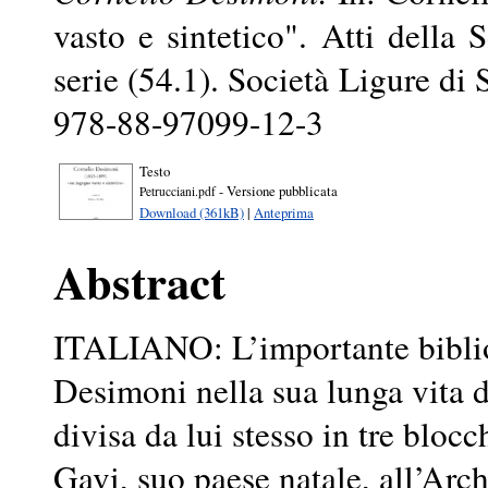
vasto e sintetico". Atti della 
serie (54.1). Società Ligure di
978-88-97099-12-3
Testo
- Versione pubblicata
Petrucciani.pdf
Download (361kB)
|
Anteprima
Abstract
ITALIANO: L’importante biblio
Desimoni nella sua lunga vita di
divisa da lui stesso in tre blocc
Gavi, suo paese natale, all’Arc