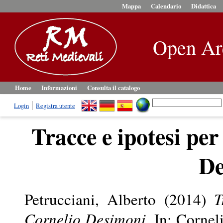
Mappa
Calendario
Didattica
Open Ar
Home
Informazioni
Consulta il catalogo
Login
Registra utente
Tracce e ipotesi per
De
Petrucciani, Alberto
(2014)
T
Cornelio Desimoni.
In: Cornel