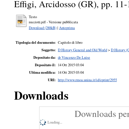
Effigi, Arcidosso (GR), pp. 1
Testo
- Versione pubblicata
nucciotti.pdf
Download (288kB)
|
Anteprima
Tipologia del documento:
Capitolo di libro
Soggetto:
D History General and Old World
>
D History (
Depositato da:
dr Vincenzo De Luise
Depositato il:
14 Ott 2015 03:04
Ultima modifica:
14 Ott 2015 03:04
URI:
http://www.rmoa.unina.it/id/eprint/2955
Downloads
Downloads per
Loading...