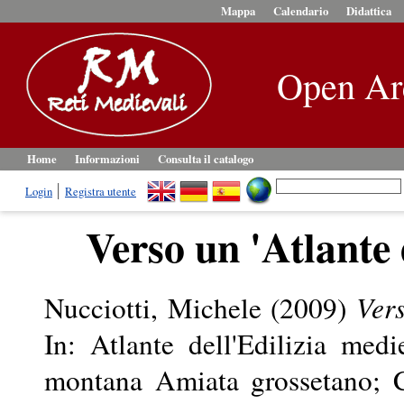
Mappa
Calendario
Didattica
Open Ar
Home
Informazioni
Consulta il catalogo
Login
Registra utente
Verso un 'Atlante 
Nucciotti, Michele
(2009)
Vers
In: Atlante dell'Edilizia medi
montana Amiata grossetano; C