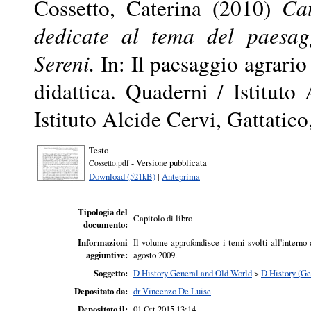
Cossetto, Caterina
(2010)
Cat
dedicate al tema del paesagg
Sereni.
In: Il paesaggio agrario 
didattica. Quaderni / Istitut
Istituto Alcide Cervi, Gattati
Testo
- Versione pubblicata
Cossetto.pdf
Download (521kB)
|
Anteprima
Tipologia del
Capitolo di libro
documento:
Informazioni
Il volume approfondisce i temi svolti all'inter
aggiuntive:
agosto 2009.
Soggetto:
D History General and Old World
>
D History (Ge
Depositato da:
dr Vincenzo De Luise
Depositato il:
01 Ott 2015 13:14