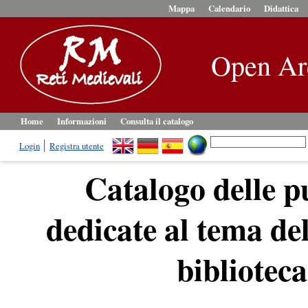
Mappa
Calendario
Didattica
Open Ar
Home
Informazioni
Consulta il catalogo
Login
Registra utente
Catalogo delle p
dedicate al tema de
bibliotec