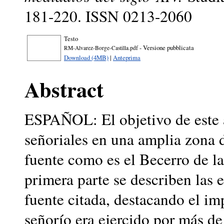
181-220. ISSN 0213-2060
Testo
- Versione pubblicata
RM-Alvarez-Borge-Castilla.pdf
Download (4MB)
|
Anteprima
Abstract
ESPAÑOL: El objetivo de este ar
señoriales en una amplia zona de
fuente como es el Becerro de la
primera parte se describen las e
fuente citada, destacando el i
señorío era ejercido por más de