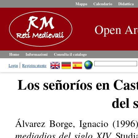
Mappa
Calendario
Didattica
Open Ar
Home
Informazioni
Consulta il catalogo
Login
Registra utente
Los señoríos en Cast
del 
Álvarez Borge, Ignacio
(1996
mediadios del siglo XIV.
Studia