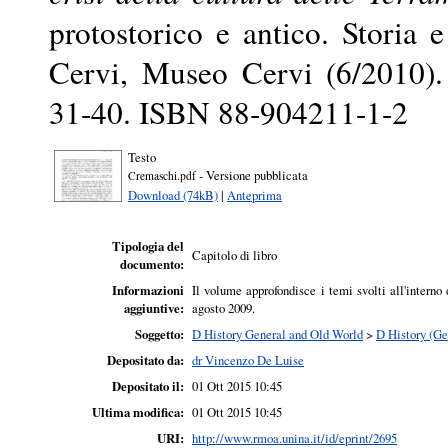
protostorico e antico. Storia e
Cervi, Museo Cervi (6/2010). 
31-40. ISBN 88-904211-1-2
Testo
- Versione pubblicata
Cremaschi.pdf
Download (74kB)
|
Anteprima
Tipologia del
Capitolo di libro
documento:
Informazioni
Il volume approfondisce i temi svolti all'inter
aggiuntive:
agosto 2009.
Soggetto:
D History General and Old World
>
D History (Ge
Depositato da:
dr Vincenzo De Luise
Depositato il:
01 Ott 2015 10:45
Ultima modifica:
01 Ott 2015 10:45
URI:
http://www.rmoa.unina.it/id/eprint/2695