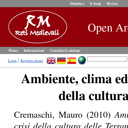
Didattica
E-book
Rivista
Open Ar
Home
Informazioni
Consulta il catalogo
Login
Registra utente
Ambiente, clima ed 
della cultur
Cremaschi, Mauro
(2010)
Amb
crisi della cultura delle Terra