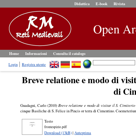
Didattica
E-book
Rivista
Open Ar
Home
Informazioni
Consulta il catalogo
Login
Registra utente
Breve relatione e modo di visita
di Ci
Guadagni, Carlo
(2010)
Breve relatione e modo di visitar il S. Cimiterio
cinque Basiliche di S. Felice in Pincis or terra di Cimentino. Coemeteriu
Testo
frontespizio.pdf
Download (13kB)
|
Anteprima