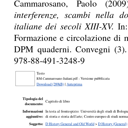
Cammarosano, Paolo
(200
interferenze, scambi nella d
italiane dei secoli XIII-XV.
In:
Formazione e circolazione di 
DPM quaderni. Convegni (3)
978-88-491-3248-9
Testo
- Versione pubblicata
RM-Cammarosano-Italiani.pdf
Download (289kB)
|
Anteprima
Tipologia del
Capitolo di libro
documento:
Informazioni
In testa al frontespizio: Università degli studi di Bolog
aggiuntive:
di storia e storia dell'arte; Centro europeo di studi norma
Soggetto:
D History General and Old World
>
D History (General)