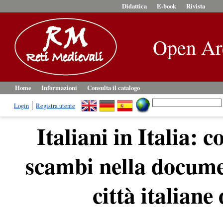
Didattica
E-book
Rivista
Open Ar
Home
Informazioni
Consulta il catalogo
Login
Registra utente
Italiani in Italia: c
scambi nella docume
città italiane