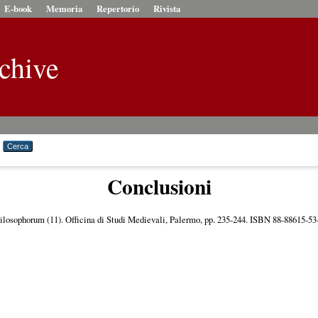
E-book
Memoria
Repertorio
Rivista
chive
Conclusioni
ilosophorum (11). Officina di Studi Medievali, Palermo, pp. 235-244. ISBN 88-88615-53