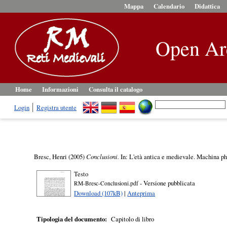
Mappa
Calendario
Didattica
Open Ar
Home
Informazioni
Consulta il catalogo
Login
Registra utente
Bresc, Henri
(2005)
Conclusioni.
In: L'età antica e medievale. Machina ph
Testo
- Versione pubblicata
RM-Bresc-Conclusioni.pdf
Download (107kB)
|
Anteprima
Tipologia del documento:
Capitolo di libro