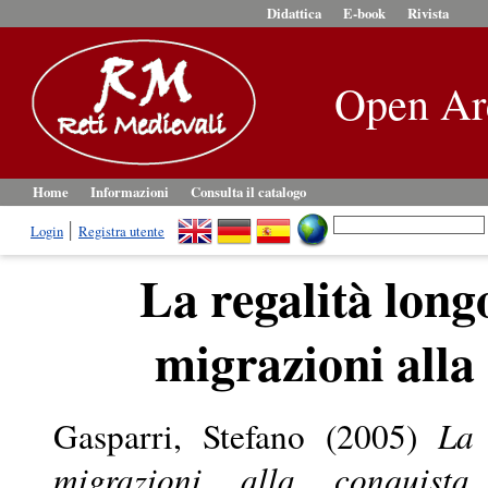
Didattica
E-book
Rivista
Open Ar
Home
Informazioni
Consulta il catalogo
Login
Registra utente
La regalità long
migrazioni alla
Gasparri, Stefano
(2005)
La 
migrazioni alla conquista 