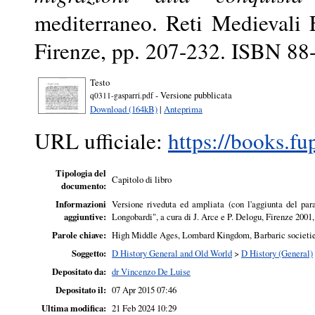
mediterraneo. Reti Medievali 
Firenze, pp. 207-232. ISBN 88
Testo
- Versione pubblicata
q0311-gasparri.pdf
Download (164kB)
|
Anteprima
URL ufficiale:
https://books.fu
Tipologia del
Capitolo di libro
documento:
Informazioni
Versione riveduta ed ampliata (con l'aggiunta del par
aggiuntive:
Longobardi", a cura di J. Arce e P. Delogu, Firenze 2001,
Parole chiave:
High Middle Ages, Lombard Kingdom, Barbaric societie
Soggetto:
D History General and Old World
>
D History (General)
Depositato da:
dr Vincenzo De Luise
Depositato il:
07 Apr 2015 07:46
Ultima modifica:
21 Feb 2024 10:29