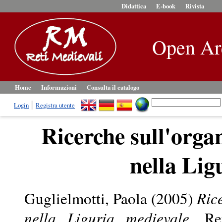
Didattica
E-book
Rivista
Open Ar
Home
Informazioni
Consulta il catalogo
Login
Registra utente
Ricerche sull'organ
nella Lig
Guglielmotti, Paola
(2005)
Rice
nella Liguria medievale.
Ret