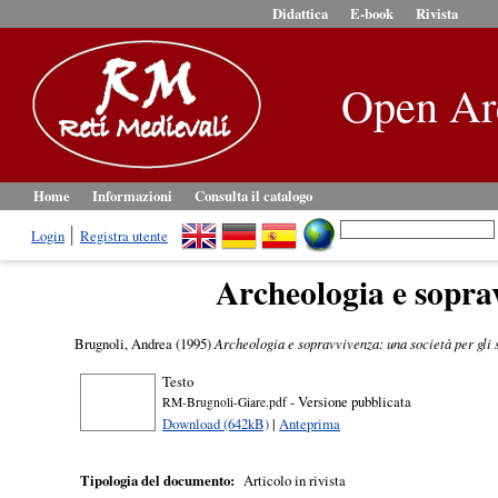
Didattica
E-book
Rivista
Open Ar
Home
Informazioni
Consulta il catalogo
Login
Registra utente
Archeologia e soprav
Brugnoli, Andrea
(1995)
Archeologia e sopravvivenza: una società per gli 
Testo
- Versione pubblicata
RM-Brugnoli-Giare.pdf
Download (642kB)
|
Anteprima
Tipologia del documento:
Articolo in rivista