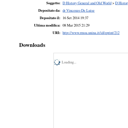
Soggetto:
D History General and Old World
>
D Histor
Depositato da:
dr Vincenzo De Luise
Depositato il:
16 Set 2014 19:37
Ultima modifica:
08 Mar 2015 21:29
URI:
http://www.rmoa.unina.it/id/eprint/212
Downloads
Loading...