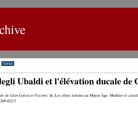
chive
degli Ubaldi et l'élévation ducale de
cale de Gian Galeazzo Visconti.
In: Les élites lettrées au Moyen Âge. Modèles et circul
4269-822-5