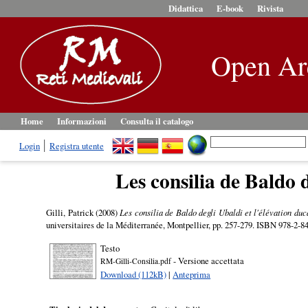
Didattica
E-book
Rivista
Open Ar
Home
Informazioni
Consulta il catalogo
Login
Registra utente
Les consilia de Baldo 
Gilli, Patrick
(2008)
Les consilia de Baldo degli Ubaldi et l'élévation du
universitaires de la Méditerranée, Montpellier, pp. 257-279. ISBN 978-2-8
Testo
- Versione accettata
RM-Gilli-Consilia.pdf
Download (112kB)
|
Anteprima