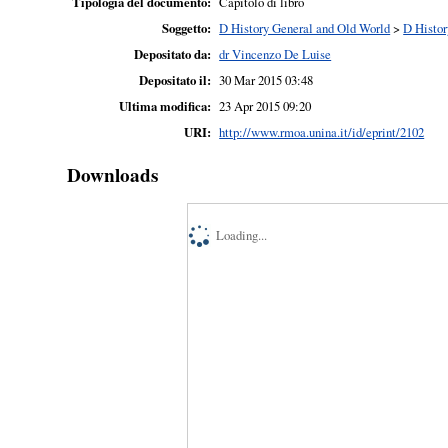
Tipologia del documento:
Capitolo di libro
Soggetto:
D History General and Old World
>
D Histor
Depositato da:
dr Vincenzo De Luise
Depositato il:
30 Mar 2015 03:48
Ultima modifica:
23 Apr 2015 09:20
URI:
http://www.rmoa.unina.it/id/eprint/2102
Downloads
Loading...