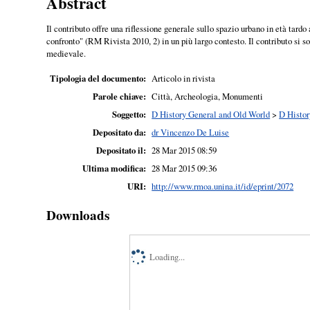
Abstract
Il contributo offre una riflessione generale sullo spazio urbano in età tar
confronto" (RM Rivista 2010, 2) in un più largo contesto. Il contributo si 
medievale.
Tipologia del documento:
Articolo in rivista
Parole chiave:
Città, Archeologia, Monumenti
Soggetto:
D History General and Old World
>
D Histor
Depositato da:
dr Vincenzo De Luise
Depositato il:
28 Mar 2015 08:59
Ultima modifica:
28 Mar 2015 09:36
URI:
http://www.rmoa.unina.it/id/eprint/2072
Downloads
Loading...