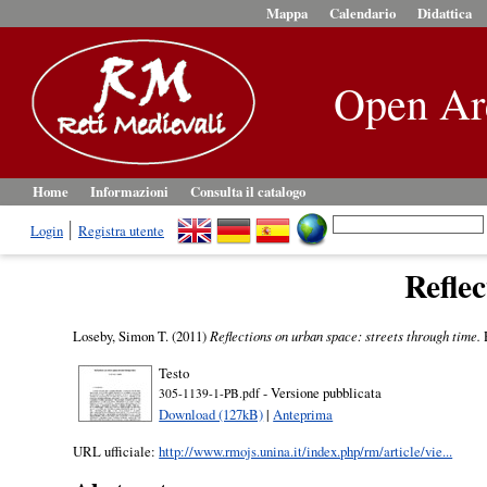
Mappa
Calendario
Didattica
Open Ar
Home
Informazioni
Consulta il catalogo
Login
Registra utente
Reflec
Loseby, Simon T.
(2011)
Reflections on urban space: streets through time.
R
Testo
- Versione pubblicata
305-1139-1-PB.pdf
Download (127kB)
|
Anteprima
URL ufficiale:
http://www.rmojs.unina.it/index.php/rm/article/vie...