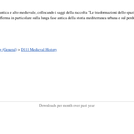
do antica e alto medievale, collocando i saggi della raccolta "Le trasformazioni dello spa
sofferma in particolare sulla lunga fase antica della storia mediterranea urbana e sul pe
y (General)
>
D111 Medieval History
Downloads per month over past year