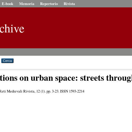
E-book
Memoria
Repertorio
Rivista
chive
tions on urban space: streets throu
eti Medievali Rivista, 12 (1). pp. 3-23. ISSN 1593-2214