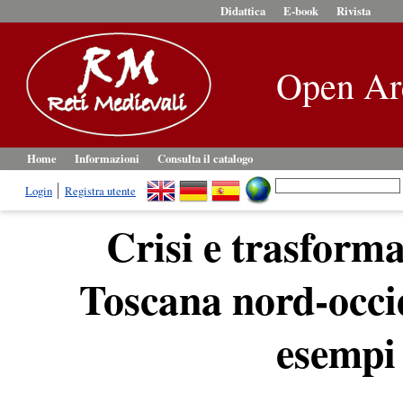
Didattica
E-book
Rivista
Open Ar
Home
Informazioni
Consulta il catalogo
Login
Registra utente
Crisi e trasformaz
Toscana nord-occid
esempi