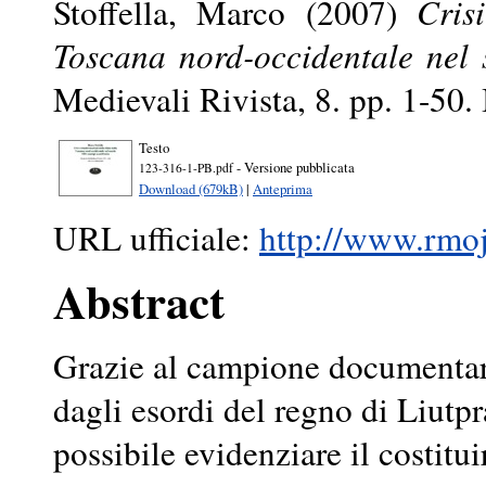
Stoffella, Marco
(2007)
Cris
Toscana nord-occidentale nel 
Medievali Rivista, 8. pp. 1-50
Testo
- Versione pubblicata
123-316-1-PB.pdf
Download (679kB)
|
Anteprima
URL ufficiale:
http://www.rmojs
Abstract
Grazie al campione documentari
dagli esordi del regno di Liutpr
possibile evidenziare il costitui