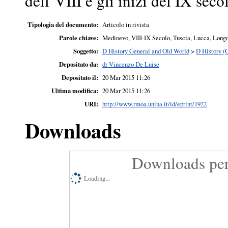
dell’VIII e gli inizi del IX seco
Tipologia del documento:
Articolo in rivista
Parole chiave:
Medioevo, VIII-IX Secolo, Tuscia, Lucca, Longob
Soggetto:
D History General and Old World
>
D History (
Depositato da:
dr Vincenzo De Luise
Depositato il:
20 Mar 2015 11:26
Ultima modifica:
20 Mar 2015 11:26
URI:
http://www.rmoa.unina.it/id/eprint/1922
Downloads
Downloads per
Loading...