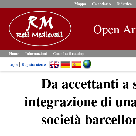
Mappa
Calendario
Didattica
Open Ar
Home
Informazioni
Consulta il catalogo
Login
Registra utente
Da accettanti a s
integrazione di una
società barcello