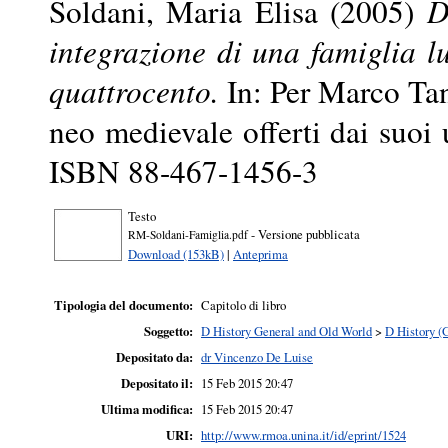
Soldani, Maria Elisa
(2005)
D
integrazione di una famiglia l
quattrocento.
In: Per Marco Tan
neo medievale offerti dai suoi 
ISBN 88-467-1456-3
Testo
- Versione pubblicata
RM-Soldani-Famiglia.pdf
Download (153kB)
|
Anteprima
Tipologia del documento:
Capitolo di libro
Soggetto:
D History General and Old World
>
D History (
Depositato da:
dr Vincenzo De Luise
Depositato il:
15 Feb 2015 20:47
Ultima modifica:
15 Feb 2015 20:47
URI:
http://www.rmoa.unina.it/id/eprint/1524