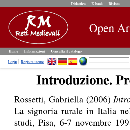
Didattica
E-book
Rivista
Open Ar
Home
Informazioni
Consulta il catalogo
Login
Registra utente
Introduzione. Pr
Rossetti, Gabriella
(2006)
Intr
La signoria rurale in Italia 
studi, Pisa, 6-7 novembre 199