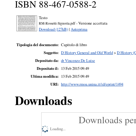
ISBN 88-467-0588-2
Testo
- Versione accettata
RM-Rossetti-Signoria.pdf
Download (127kB)
|
Anteprima
Tipologia del documento:
Capitolo di libro
Soggetto:
D History General and Old World
>
D History (
Depositato da:
dr Vincenzo De Luise
Depositato il:
13 Feb 2015 09:49
Ultima modifica:
13 Feb 2015 09:49
URI:
http://www.rmoa.unina.it/id/eprint/1494
Downloads
Downloads per
Loading...