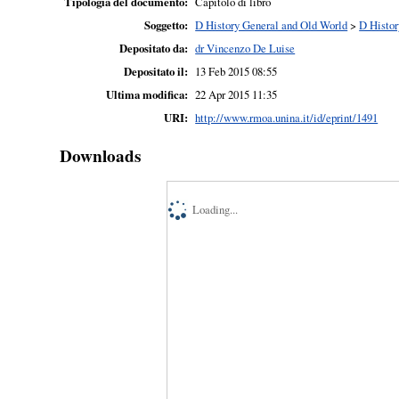
Tipologia del documento:
Capitolo di libro
Soggetto:
D History General and Old World
>
D Histor
Depositato da:
dr Vincenzo De Luise
Depositato il:
13 Feb 2015 08:55
Ultima modifica:
22 Apr 2015 11:35
URI:
http://www.rmoa.unina.it/id/eprint/1491
Downloads
Loading...