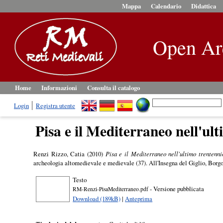
Mappa
Calendario
Didattica
Open Ar
Home
Informazioni
Consulta il catalogo
Login
Registra utente
Pisa e il Mediterraneo nell'ult
Renzi Rizzo, Catia
(2010)
Pisa e il Mediterraneo nell'ultimo trentenni
archeologia altomedievale e medievale (37). All'Insegna del Giglio, Borg
Testo
- Versione pubblicata
RM-Renzi-PisaMediterraneo.pdf
Download (189kB)
|
Anteprima