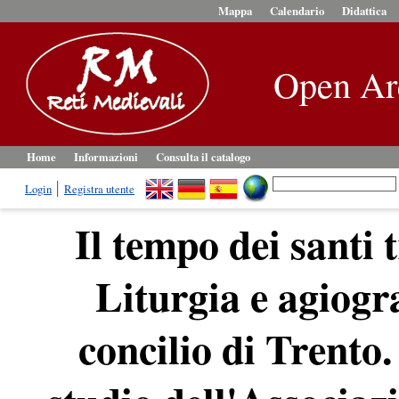
Mappa
Calendario
Didattica
Open Ar
Home
Informazioni
Consulta il catalogo
Login
Registra utente
Il tempo dei santi 
Liturgia e agiogra
concilio di Trento.