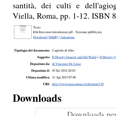
santità, dei culti e dell'agi
Viella, Roma, pp. 1-12. ISBN
Testo
- Versione pubblicata
RM-Benvenuti-Introduzione.pdf
Download (266kB)
|
Anteprima
Tipologia del documento:
Capitolo di libro
Soggetto:
D History General and Old World
>
D History (
Depositato da:
dr Vincenzo De Luise
Depositato il:
03 Set 2014 20:03
Ultima modifica:
21 Apr 2015 07:06
URI:
http://www.rmoa.unina.it/id/eprint/130
Downloads
Downloads per