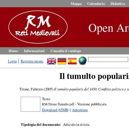
Mappa
Calendario
Didattica
Open Ar
Home
Informazioni
Consulta il catalogo
Login
Registra utente
Il tumulto populari
Titone, Fabrizio
(2005)
Il tumulto popularis del 1450. Conflitto politico e
Testo
- Versione pubblicata
RM-Titone-Tumulto.pdf
Download (65MB)
|
Anteprima
Tipologia del documento:
Articolo in rivista