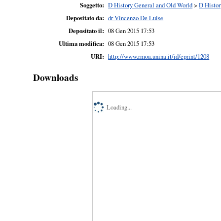
Soggetto:
D History General and Old World
>
D Histor
Depositato da:
dr Vincenzo De Luise
Depositato il:
08 Gen 2015 17:53
Ultima modifica:
08 Gen 2015 17:53
URI:
http://www.rmoa.unina.it/id/eprint/1208
Downloads
Loading...